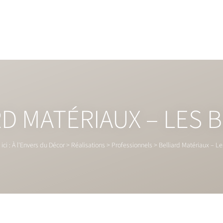
RD MATÉRIAUX – LES 
ici :
À l'Envers du Décor
>
Réalisations
>
Professionnels
>
Belliard Matériaux – L